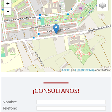
+
-
Leaflet
| ©
OpenStreetMap
contributors
¡CONSÚLTANOS!
Nombre
Teléfono